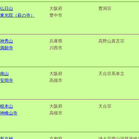
仏日山
大阪府
曹洞宗
東光院（萩の寺）
豊中市
神秀山
兵庫県
高野山真言宗
満願寺
川西市
南山
大阪府
天台宗系単立
安岡寺
高槻市
根本山
大阪府
天台宗
神峰山寺
高槻市
新京極
京都府
浄土宗西山深草派総