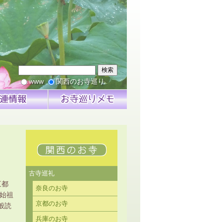
検索
www
関西のお寺巡り
古寺巡礼
三都
奈良のお寺
始祖
京都のお寺
般読
兵庫のお寺