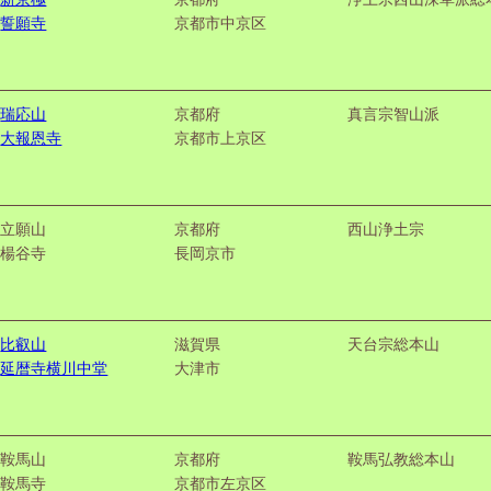
誓願寺
京都市中京区
瑞応山
京都府
真言宗智山派
大報恩寺
京都市上京区
立願山
京都府
西山浄土宗
楊谷寺
長岡京市
比叡山
滋賀県
天台宗総本山
延暦寺横川中堂
大津市
鞍馬山
京都府
鞍馬弘教総本山
鞍馬寺
京都市左京区