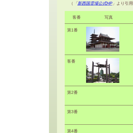
（
「
新西国霊場公式HP
」
より引用
客番
写真
第1番
客番
第2番
第3番
第4番