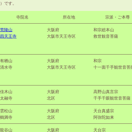
）です。
寺院名
所在地
宗派・ご本尊
荒陵山
大阪府
和宗総本山
四天王寺
大阪市天王寺区
救世観音菩薩
有栖山
大阪府
和宗
清水寺
大阪市天王寺区
十一面千手観世音菩
佳木山
大阪府
高野山真言宗
太融寺
北区
千手千眼観世音菩薩
雲松山
大阪府
天台真盛宗
鶴満寺
北区
阿弥陀如来
龍谷山
大阪府
天台宗