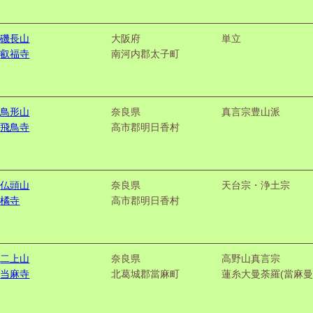
磯長山
大阪府
単立
叡福寺
南河内郡太子町
鳥形山
奈良県
真言宗豊山派
飛鳥寺
高市郡明日香村
仏頭山
奈良県
天台宗・浄土宗
橘寺
高市郡明日香村
二上山
奈良県
高野山真言宗
当麻寺
北葛城郡當麻町
蓮糸大曼荼羅(當麻曼