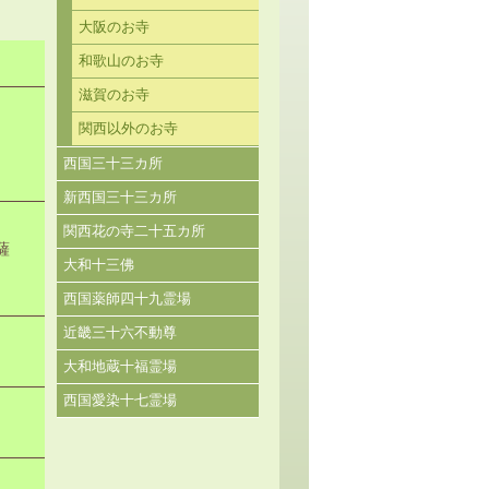
大阪のお寺
和歌山のお寺
滋賀のお寺
関西以外のお寺
西国三十三カ所
新西国三十三カ所
関西花の寺二十五カ所
薩
大和十三佛
西国薬師四十九霊場
近畿三十六不動尊
大和地蔵十福霊場
西国愛染十七霊場