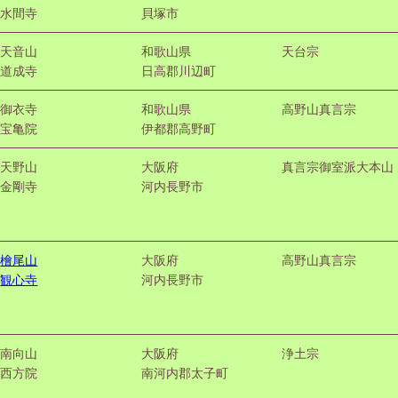
水間寺
貝塚市
天音山
和歌山県
天台宗
道成寺
日高郡川辺町
御衣寺
和歌山県
高野山真言宗
宝亀院
伊都郡高野町
天野山
大阪府
真言宗御室派大本山
金剛寺
河内長野市
檜尾山
大阪府
高野山真言宗
観心寺
河内長野市
南向山
大阪府
浄土宗
西方院
南河内郡太子町