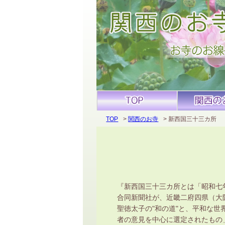
TOP
関西のお寺
新西国三十三カ所
新西国三十三カ所とは「昭和七年
合同新聞社が、近畿二府四県（大
聖徳太子の"和の道"と、平和な世
者の意見を中心に選定されたもの